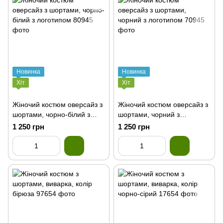
Новинка
Новинка
Хіт
Хіт
Жіночий костюм оверсайз з
Жіночий костюм оверсайз з
шортами, чорно-білий з
шортами, чорний з
логотипом
логотипом
1 250 грн
1 250 грн