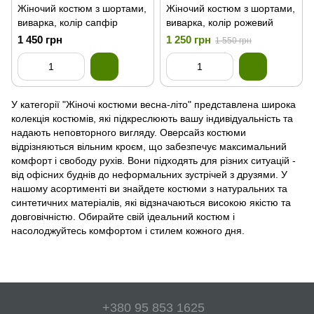
Жіночий костюм з шортами,
Жіночий костюм з шортами,
виварка, колір сапфір
виварка, колір рожевий
1 450 грн
1 250 грн
1 550 грн
У категорії "Жіночі костюми весна-літо" представлена широка
колекція костюмів, які підкреслюють вашу індивідуальність та
надають неповторного вигляду. Оверсайз костюми
відрізняються вільним кроєм, що забезпечує максимальний
комфорт і свободу рухів. Вони підходять для різних ситуацій -
від офісних буднів до неформальних зустрічей з друзями. У
нашому асортименті ви знайдете костюми з натуральних та
синтетичних матеріалів, які відзначаються високою якістю та
довговічністю. Обирайте свій ідеальний костюм і
насолоджуйтесь комфортом і стилем кожного дня.
+380 95 853 1625