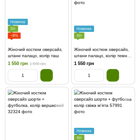
Новинка
Хіт
Новинка
−8%
Хіт
Жіночий костюм оверсайз,
Жіночий костюм оверсайз,
штани палацо, колір таш
штани палацо, колір темно-
синій
1 550 грн
1 550 грн
1 690 грн
Новинка
Хіт