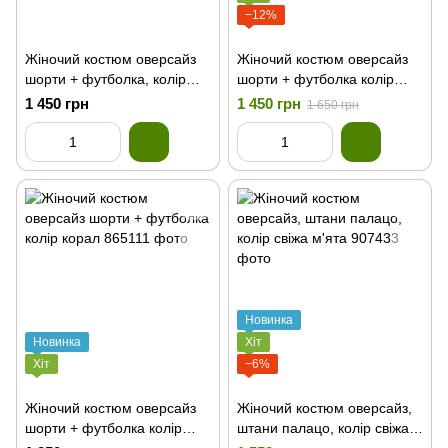
−12%
Жіночий костюм оверсайз
Жіночий костюм оверсайз
шорти + футболка, колір
шорти + футболка колір
вершковий
свіжа м'ята
1 450 грн
1 450 грн
1 650 грн
Новинка
Новинка
Хіт
Хіт
−6%
Жіночий костюм оверсайз
Жіночий костюм оверсайз,
шорти + футболка колір
штани палацо, колір свіжа