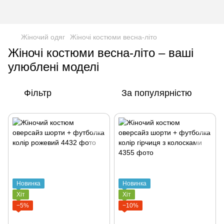
Жіночий одяг
Жіночі костюми весна-літо
Жіночі костюми весна-літо – ваші
улюблені моделі
Фільтр
За популярністю
Новинка
Новинка
Хіт
Хіт
−5%
−10%