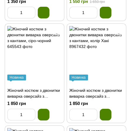
корал
м'ята
1 350 грн
1 550 грн
1 650 грн
Новинка
Новинка
Жіночий костюм з двонитки
Жіночий костюм з двонитки
виварка оверсайз з
виварка оверсайз з
кантами, сіро-чорний
кантами, колір Хакі
1 850 грн
1 850 грн