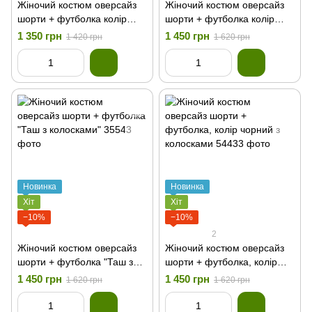
Жіночий костюм оверсайз
Жіночий костюм оверсайз
шорти + футболка колір
шорти + футболка колір
рожевий
гірчиця з колосками
1 350 грн
1 450 грн
1 420 грн
1 620 грн
Новинка
Новинка
Хіт
Хіт
−10%
−10%
2
Жіночий костюм оверсайз
Жіночий костюм оверсайз
шорти + футболка "Таш з
шорти + футболка, колір
колосками"
чорний з колосками
1 450 грн
1 450 грн
1 620 грн
1 620 грн