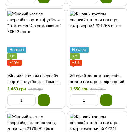
Новинка
Новинка
Хіт
Хіт
−10%
−8%
Жіночий костюм оверсайз
Жіночий костюм оверсайз,
шорти + футболка "Темно-
штани палацо, колір чорний
синій з ромашками"
1 450 грн
1 550 грн
1 620 грн
1 690 грн