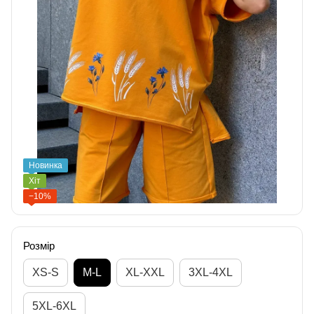
Новинка
Хіт
−10%
Розмір
XS-S
M-L
XL-XXL
3XL-4XL
5XL-6XL