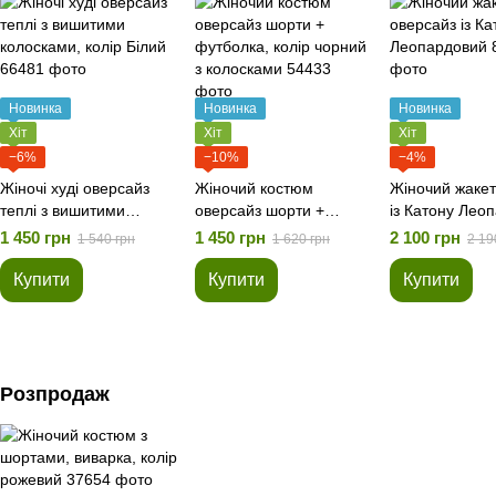
Новинка
Новинка
Новинка
Хіт
Хіт
Хіт
−6%
−10%
−4%
Жіночі худі оверсайз
Жіночий костюм
Жіночий жакет
теплі з вишитими
оверсайз шорти +
із Катону Лео
колосками, колір Білий
футболка, колір чорний
1 450 грн
1 450 грн
2 100 грн
1 540 грн
1 620 грн
2 19
з колосками
Купити
Купити
Купити
Розпродаж