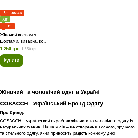
Розпродаж
Хіт
−19%
Жіночий костюм з
шортами, виварка, колір
рожевий
1 250 грн
1 550 грн
Купити
Жіночий та чоловічий одяг в Україні
COSACCH - Український Бренд Одягу
Про бренд:
COSACCH – український виробник жіночого та чоловічого одягу із
натуральних тканин. Наша місія – це створення якісного, зручного
та стильного одягу, який приносить радість кожному дню.