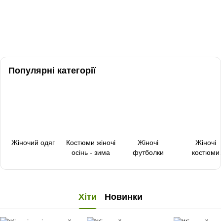
Популярні категорії
Жіночий одяг
Костюми жіночі
Жіночі
Жіночі
осінь - зима
футболки
костюми
весна-літ
Хіти
Новинки