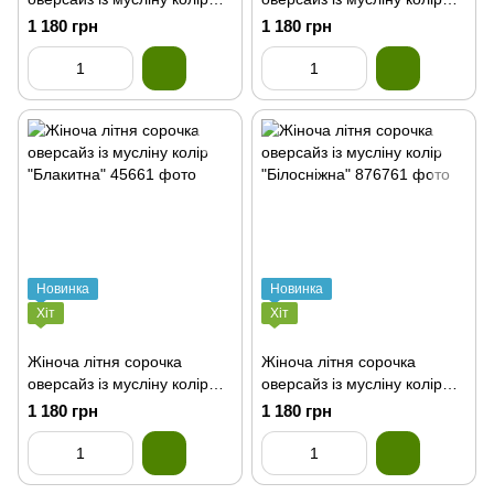
"Таш"
"Бірюза"
1 180 грн
1 180 грн
Новинка
Новинка
Хіт
Хіт
Жіноча літня сорочка
Жіноча літня сорочка
оверсайз із мусліну колір
оверсайз із мусліну колір
"Блакитна"
"Білосніжна"
1 180 грн
1 180 грн