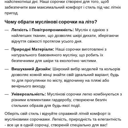
найспекотніші дні. Наші сорочки створені для того, щоб
забезпечити вам максимальний комфорт і стиль під час літніх
пригод.
Чому обрати муслінові сорочки на літо?
Легкість і Повітропроникність:
Муслін є однією з
найлегших тканин, що дозволяє шкірі дихати, зберігаючи
відчуття свіжості протягом усього дня.
Природні Матеріали:
Наші сорочки виготовлені з
натурального бавовняного мусліну, що робить їх
безпечними для шкіри та екологічно чистими.
Вишуканий Дизайн:
Широкий вибір моделей та кольорів
дозволяє кожній жінці знайти свій ідеальний варіант, будь
то для прогулянки по місту, відпочинку на пляжі або
вечірнього виходу.
Універсальність:
Муслінові сорочки легко комбінуються з
різними елементами гардеробу, створюючи безліч
стильних образів для будь-якої події.
Оберіть свій стиль і відчуйте справжній літній комфорт із
мусліновими сорочками. Легкість, природність та елегантність
- все це в одній сорочці, створеній спеціально для вас!