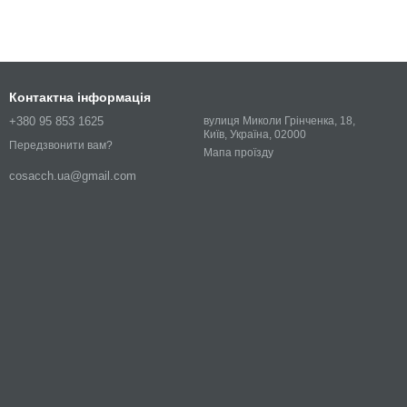
Контактна інформація
+380 95 853 1625
вулиця Миколи Грінченка, 18,
Київ, Україна, 02000
Передзвонити вам?
Мапа проїзду
cosacch.ua@gmail.com