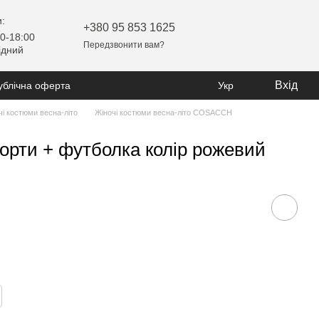
:
+380 95 853 1625
0-18:00
Передзвонити вам?
ідний
Вхід
ублічна оферта
Укр
чі костюми весна-літо
Жіночі костюми весна-літо COSACCH
орти + футболка колір рожевий