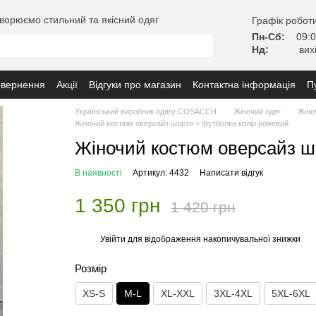
ворюємо стильний та якісний одяг
Графік роботи
Пн-Сб:
09:0
Нд:
вих
овернення
Акції
Відгуки про магазин
Контактна інформація
П
з замовленням
Український виробник одягу COSACCH
Жіночий одяг
Жіно
Жіночий костюм оверсайз шорти + футболка колір рожевий
Жіночий костюм оверсайз ш
В наявності
Артикул: 4432
Написати відгук
1 350 грн
1 420 грн
Увійти
для відображення накопичувальної знижки
%
Розмір
XS-S
M-L
XL-XXL
3XL-4XL
5XL-6XL