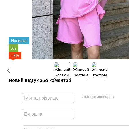
Новинка
Хіт
−5%
Новий відгук або коментар
Увійти за допомогою