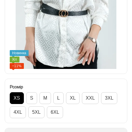
Новинка
Хіт
−11%
Розмір
XS
S
M
L
XL
XXL
3XL
4XL
5XL
6XL