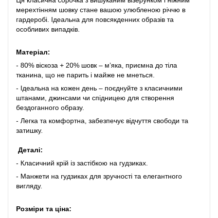
Ця класична сорочка з вишуканим візерунком і ніжним
мерехтінням шовку стане вашою улюбленою річчю в
гардеробі. Ідеальна для повсякденних образів та
особливих випадків.
Матеріал:
- 80% віскоза + 20% шовк – м’яка, приємна до тіла
тканина, що не парить і майже не мнеться.
- Ідеальна на кожен день – поєднуйте з класичними
штанами, джинсами чи спідницею для створення
бездоганного образу.
- Легка та комфортна, забезпечує відчуття свободи та
затишку.
Деталі:
- Класичний крій із застібкою на гудзиках.
- Манжети на гудзиках для зручності та елегантного
вигляду.
Розміри та ціна: