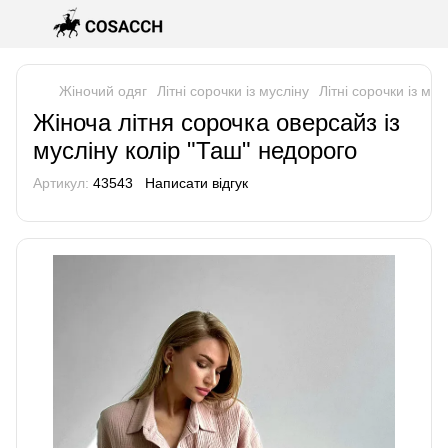
Жіночий одяг
Літні сорочки із мусліну
Літні сорочки із м
Жіноча літня сорочка оверсайз із
мусліну колір "Таш" недорого
Артикул:
43543
Написати відгук