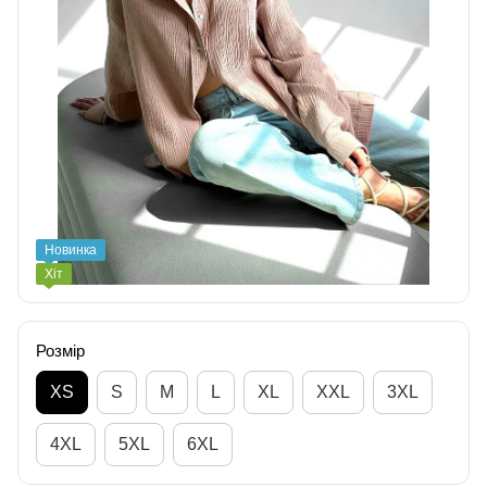
Новинка
Хіт
Розмір
XS
S
M
L
XL
XXL
3XL
4XL
5XL
6XL