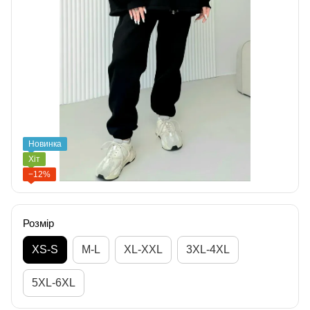
Новинка
Хіт
−12%
Розмір
XS-S
M-L
XL-XXL
3XL-4XL
5XL-6XL