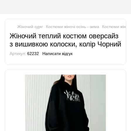
Жіночий одяг
Костюми жіночі осінь - зима
Костюми жіноч
Жіночий теплий костюм оверсайз
з вишивкою колоски, колір Чорний
Артикул:
62232
Написати відгук