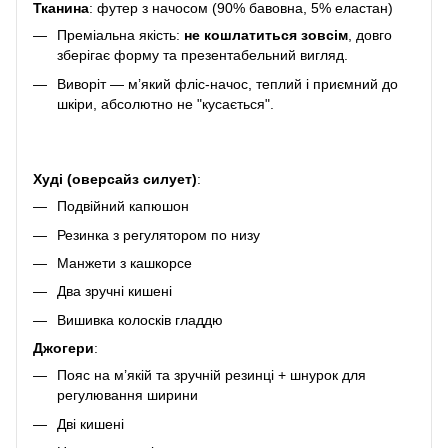
Тканина
: футер з начосом (90% бавовна, 5% еластан)
Преміальна якість:
не кошлатиться зовсім
, довго
зберігає форму та презентабельний вигляд.
Виворіт — м’який фліс-начос, теплий і приємний до
шкіри, абсолютно не "кусається".
Худі (оверсайз силует)
:
Подвійний капюшон
Резинка з регулятором по низу
Манжети з кашкорсе
Два зручні кишені
Вишивка колосків гладдю
Джогери
:
Пояс на м’якій та зручній резинці + шнурок для
регулювання ширини
Дві кишені