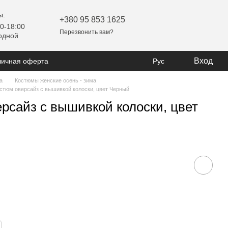
ы:
+380 95 853 1625
0-18:00
Перезвонить вам?
одной
Вход
личная оферта
Рус
а
Костюмы женские осень - зима
стюм оверсайз с вышивкой колоски, цвет Черный
рсайз с вышивкой колоски, цвет