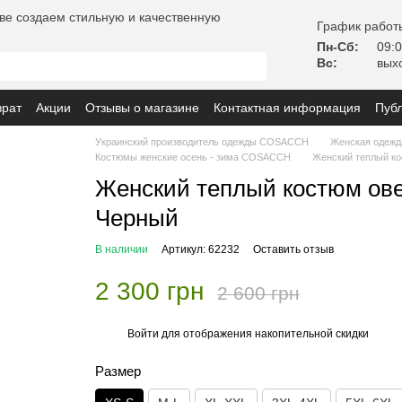
ве создаем стильную и качественную
График работ
Пн-Сб:
09:0
Вс:
вых
врат
Акции
Отзывы о магазине
Контактная информация
Пуб
ь с заказом
Украинский производитель одежды COSACCH
Женская одежд
Костюмы женские осень - зима COSACCH
Женский теплый ко
Женский теплый костюм ове
Черный
В наличии
Артикул: 62232
Оставить отзыв
2 300 грн
2 600 грн
Войти
для отображения накопительной скидки
%
Размер