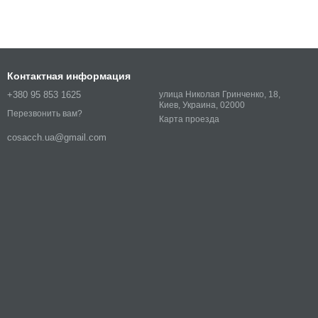
Контактная информация
+380 95 853 1625
улица Николая Гринченко, 18,
Киев, Украина, 02000
Перезвонить вам?
Карта проезда
cosacch.ua@gmail.com