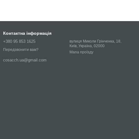
Контактна інформація
+380 95 853 1625
вулиця Миколи Грінченка, 18,
Київ, Україна, 02000
Передзвонити вам?
Мапа проїзду
cosacch.ua@gmail.com