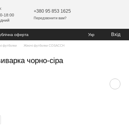
:
+380 95 853 1625
0-18:00
Передзвонити вам?
ідний
Вхід
ублічна оферта
Укр
чі футболки
Жіночі футболки COSACCH
иварка чорно-сіра