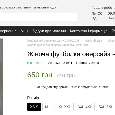
ворюємо стильний та якісний одяг
Графік роботи
Пн-Сб:
09:0
Нд:
вих
овернення
Акції
Відгуки про магазин
Контактна інформація
П
з замовленням
Український виробник одягу COSACCH
Жіночий одяг
Жіно
Жіноча футболка оверсайз виварка чорно-сіра
Жіноча футболка оверсайз в
В наявності
Артикул: 234981
Написати відгук
650 грн
740 грн
Увійти
для відображення накопичувальної знижки
%
Розмір
XS-S
M-L
XL-XXL
3XL-4XL
5XL-6XL