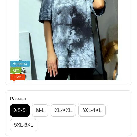
Новинка
Хит
−12%
Размер
XS-S
M-L
XL-XXL
3XL-4XL
5XL-6XL