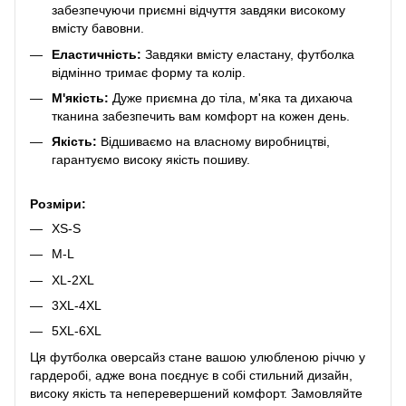
забезпечуючи приємні відчуття завдяки високому
вмісту бавовни.
Еластичність:
Завдяки вмісту еластану, футболка
відмінно тримає форму та колір.
М'якість:
Дуже приємна до тіла, м'яка та дихаюча
тканина забезпечить вам комфорт на кожен день.
Якість:
Відшиваємо на власному виробництві,
гарантуємо високу якість пошиву.
Розміри:
XS-S
M-L
XL-2XL
3XL-4XL
5XL-6XL
Ця футболка оверсайз стане вашою улюбленою річчю у
гардеробі, адже вона поєднує в собі стильний дизайн,
високу якість та неперевершений комфорт. Замовляйте