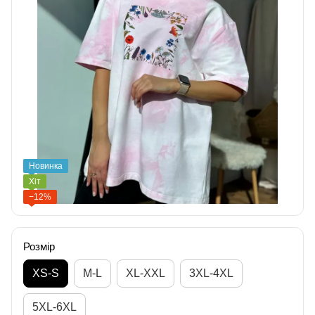
Новинка
Хіт
−12%
Розмір
XS-S
M-L
XL-XXL
3XL-4XL
5XL-6XL