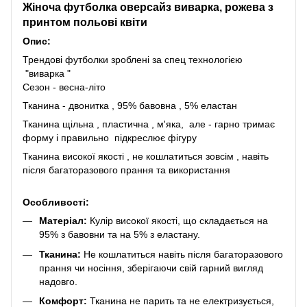
Жіноча футболка оверсайз виварка, рожева з
принтом польові квіти
Опис:
Трендові футболки зроблені за спец технологією
"виварка "
Сезон - весна-літо
Тканина - двонитка , 95% бавовна , 5% еластан
Тканина щільна , пластична , м'яка, але - гарно тримає
форму і правильно підкреслює фігуру
Тканина високої якості , не кошлатиться зовсім , навіть
після багаторазового прання та використання
Особливості:
Матеріал:
Кулір високої якості, що складається на
95% з бавовни та на 5% з еластану.
Тканина:
Не кошлатиться навіть після багаторазового
прання чи носіння, зберігаючи свій гарний вигляд
надовго.
Комфорт:
Тканина не парить та не електризується,