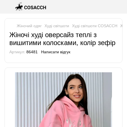
Жіночий одяг
Худі світшоти
Худі світшоти COSACCH
Жін
Жіночі худі оверсайз теплі з
вишитими колосками, колір зефір
Артикул:
86481
Написати відгук