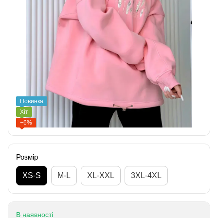
Новинка
Хіт
−6%
Розмір
XS-S
M-L
XL-XXL
3XL-4XL
В наявності