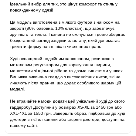
ідеальний вибір для тих, хто цінує комфорт та стиль у
повсякденному одязі!
Ця модель виготовлена з м'якого футера з начосом на
звороті (90% бавовна, 10% еластан), що забезпечує
зручність та тепло. Тканина не скочується і довго зберігає
бездоганний вигляд завдяки еластану, який допомагає
тримати форму навіть після численних прань.
Худі оснащений подвійним капюшоном, резинкою з
металевим регулятором для коригування ширини,
манжетами зі щільної рібани та двома кишенями у швах.
Вишивка виконана гладдю з високоякісних ниток, які не
линяють після прання, що додає особливого шарму цій
моделі.
Не втрачайте нагоди додати цей унікальний худі до свого
гардеробу! Доступний у розмірах XS-XL за 1450 грн або
XXL-4XL за 1550 грн. Завершіть образ, підібравши до худі
джогери з тієї ж тканини або шкіряні джогери, доступні на
нашому сайті.