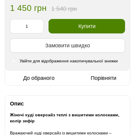
1 450 грн
1 540 грн
Купити
Замовити швидко
Увійти
для відображення накопичувальної знижки
%
До обраного
Порівняти
Опис
Жіночі худі оверсайз теплі з вишитими колосками,
колір зефір
Вражаючий худі оверсайз із вишитими колосками –