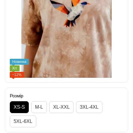
Новинка
Хіт
−12%
Розмір
XS-S
M-L
XL-XXL
3XL-4XL
5XL-6XL