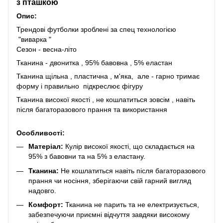
з пташкою
Опис:
Трендові футболки зроблені за спец технологією
"виварка "
Сезон - весна-літо
Тканина - двонитка , 95% бавовна , 5% еластан
Тканина щільна , пластична , м'яка, але - гарно тримає
форму і правильно підкреслює фігуру
Тканина високої якості , не кошлатиться зовсім , навіть
після багаторазового прання та використання
Особливості:
Матеріал:
Кулір високої якості, що складається на
95% з бавовни та на 5% з еластану.
Тканина:
Не кошлатиться навіть після багаторазового
прання чи носіння, зберігаючи свій гарний вигляд
надовго.
Комфорт:
Тканина не парить та не електризується,
забезпечуючи приємні відчуття завдяки високому