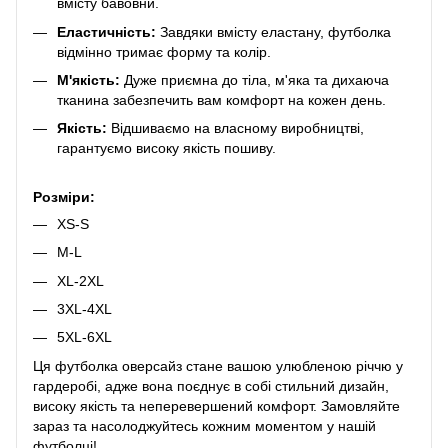
вмісту бавовни.
Еластичність:
Завдяки вмісту еластану, футболка
відмінно тримає форму та колір.
М'якість:
Дуже приємна до тіла, м'яка та дихаюча
тканина забезпечить вам комфорт на кожен день.
Якість:
Відшиваємо на власному виробництві,
гарантуємо високу якість пошиву.
Розміри:
XS-S
M-L
XL-2XL
3XL-4XL
5XL-6XL
Ця футболка оверсайз стане вашою улюбленою річчю у
гардеробі, адже вона поєднує в собі стильний дизайн,
високу якість та неперевершений комфорт. Замовляйте
зараз та насолоджуйтесь кожним моментом у нашій
футболці!