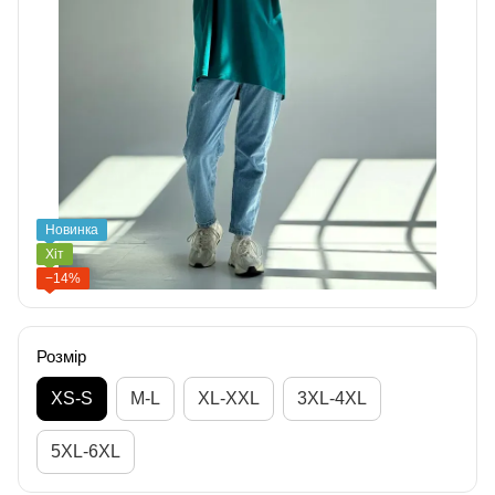
Новинка
Хіт
−14%
Розмір
XS-S
M-L
XL-XXL
3XL-4XL
5XL-6XL