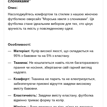
слониками"
Опис:
Насолоджуйтесь комфортом та стилем з нашою жіночою
футболкою оверсайз "Морська хвиля з слониками". Ця
футболка стане ідеальним вибором для тих, хто цінує
зручність та якість у повсякденному одязі.
Особливості:
Матеріал:
Кулір високої якості, що складається на
95% з бавовни та на 5% з еластану.
Тканина:
Не кошлатиться навіть після багаторазового
прання чи носіння, зберігаючи свій гарний вигляд
надовго.
Комфорт:
Тканина не парить та не електризується,
забезпечуючи приємні відчуття завдяки високому
вмісту бавовни.
Еластичність:
Завдяки вмісту еластану, футболка
відмінно тримає форму та колір.
М'якість:
Дуже приємна до тіла, м'яка та дихаюча