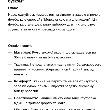
бузком"
Опис:
Насолоджуйтесь комфортом та стилем з нашою жіночою
футболкою оверсайз "Морська хвиля з слониками". Ця
футболка стане ідеальним вибором для тих, хто цінує
зручність та якість у повсякденному одязі.
Особливості:
Матеріал:
Кулір високої якості, що складається на
95% з бавовни та на 5% з еластану.
Тканина:
Не кошлатиться навіть після багаторазового
прання чи носіння, зберігаючи свій гарний вигляд
надовго.
Комфорт:
Тканина не парить та не електризується,
забезпечуючи приємні відчуття завдяки високому
вмісту бавовни.
Еластичність:
Завдяки вмісту еластану, футболка
відмінно тримає форму та колір.
М'якість:
Дуже приємна до тіла, м'яка та дихаюча