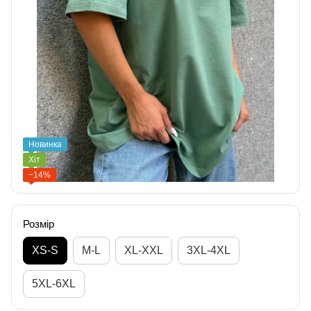
Новинка
Хіт
−14%
Розмір
XS-S
M-L
XL-XXL
3XL-4XL
5XL-6XL