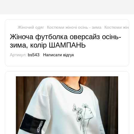
Жіночий одяг
Костюми жіночі осінь - зима
Костюми жіноч
Жіноча футболка оверсайз осінь-
зима, колір ШАМПАНЬ
Артикул:
bs543
Написати відгук