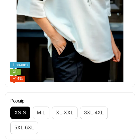
Новинка
Хіт
−14%
Розмір
XS-S
M-L
XL-XXL
3XL-4XL
5XL-6XL