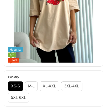
Новинка
Хіт
−14%
Розмір
XS-S
M-L
XL-XXL
3XL-4XL
5XL-6XL