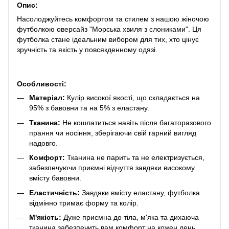
Опис:
Насолоджуйтесь комфортом та стилем з нашою жіночою
футболкою оверсайз "Морська хвиля з слониками". Ця
футболка стане ідеальним вибором для тих, хто цінує
зручність та якість у повсякденному одязі.
Особливості:
Матеріал:
Кулір високої якості, що складається на
95% з бавовни та на 5% з еластану.
Тканина:
Не кошлатиться навіть після багаторазового
прання чи носіння, зберігаючи свій гарний вигляд
надовго.
Комфорт:
Тканина не парить та не електризується,
забезпечуючи приємні відчуття завдяки високому
вмісту бавовни.
Еластичність:
Завдяки вмісту еластану, футболка
відмінно тримає форму та колір.
М'якість:
Дуже приємна до тіла, м'яка та дихаюча
тканина забезпечить вам комфорт на кожен день.