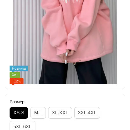
Новинка
Хит
−12%
Размер
XS-S
M-L
XL-XXL
3XL-4XL
5XL-6XL