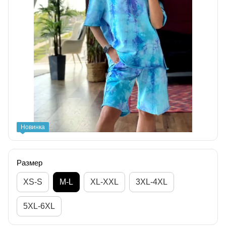
Новинка
Размер
XS-S
M-L
XL-XXL
3XL-4XL
5XL-6XL