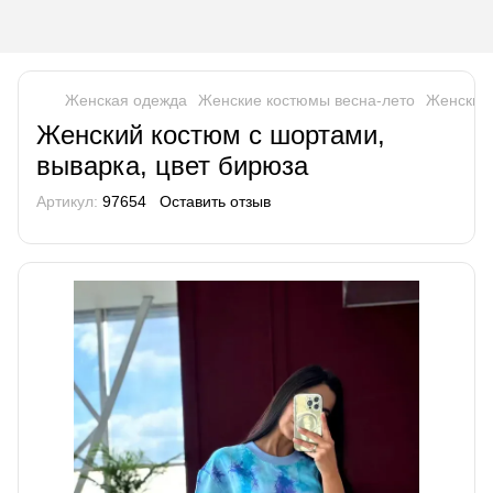
Женская одежда
Женские костюмы весна-лето
Женские
Женский костюм с шортами,
выварка, цвет бирюза
Артикул:
97654
Оставить отзыв