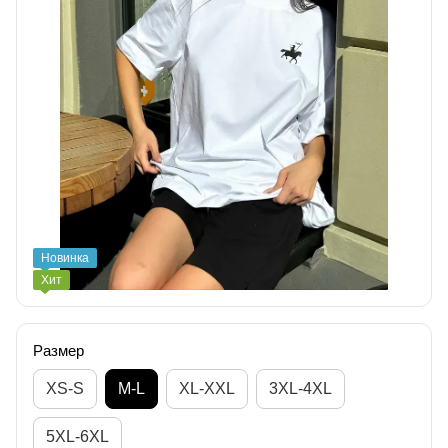
Новинка
Хит
Размер
XS-S
M-L
XL-XXL
3XL-4XL
5XL-6XL