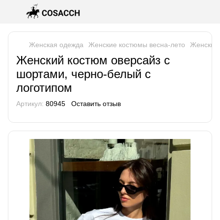
Женская одежда
Женские костюмы весна-лето
Женские
Женский костюм оверсайз с
шортами, черно-белый с
логотипом
Артикул:
80945
Оставить отзыв