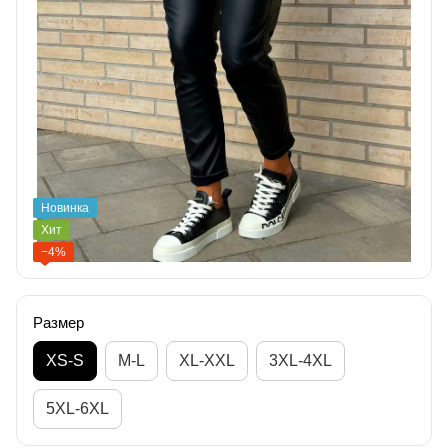
Новинка
Хит
−4%
Размер
XS-S
M-L
XL-XXL
3XL-4XL
5XL-6XL