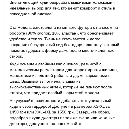
Впечатляющий худи оверсайз с вышитыми колосками -
идеальный выбор для тех, кто ценит комфорт и стиль в
повседневной одежде!
Эта модель изготовлена из мягкого футера с начесом на
обороте (90% хлопок, 10% эластан), что обеспечивает
удобство и тепло. Ткань не скатывается и долго
сохраняет безупречный вид благодаря эластану, который
помогает держать форму даже после многочисленных
стирок.
Худи оснащен двойным капюшоном, резинкой с
металлическим регулятором для корректировки ширины,
манжетами из плотной рибаны и двумя карманами в
швах. Вышивка выполнена гладью из
высококачественных нитей, которые не линяют после
стирки, что придает особый шарм этой модели.
Не упускайте возможности добавить этот уникальный
худи в свой гардероб! Доступен в размерах XS-XL за
1450 грн или XXL-4XL за 1550 грн. Завершите образ,
подобрав к худи джоггеры из той же ткани или кожаные
джоггеры, доступные на нашем сайте.