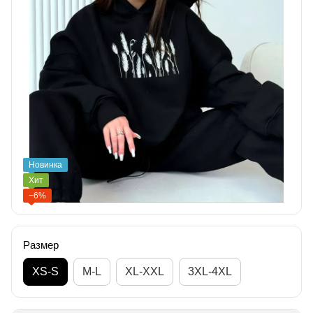
Новинка
Хит
−6%
Размер
XS-S
M-L
XL-XXL
3XL-4XL