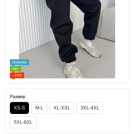
Новинка
Хит
−14%
Размер
XS-S
M-L
XL-XXL
3XL-4XL
5XL-6XL