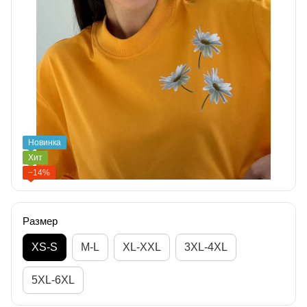
Новинка
Хит
−14%
Размер
XS-S
M-L
XL-XXL
3XL-4XL
5XL-6XL