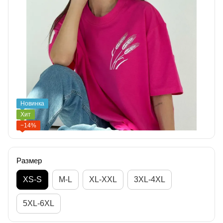
Новинка
Хит
−14%
Размер
XS-S
M-L
XL-XXL
3XL-4XL
5XL-6XL