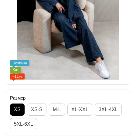
Новинка
Хит
−11%
Размер
XS
XS-S
M-L
XL-XXL
3XL-4XL
5XL-6XL