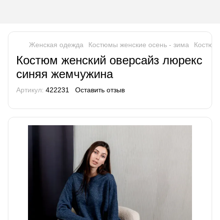
Женская одежда
Костюмы женские осень - зима
Костюм
Костюм женский оверсайз люрекс
синяя жемчужина
Артикул:
422231
Оставить отзыв