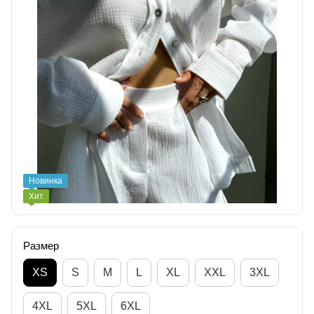
Новинка
Хит
Размер
XS
S
M
L
XL
XXL
3XL
4XL
5XL
6XL