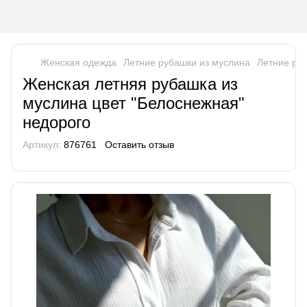
Женская одежда
Летние рубашки из муслина
Летние ру
Женская летняя рубашка из
муслина цвет "Белоснежная"
недорого
Артикул:
876761
Оставить отзыв