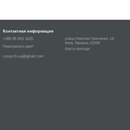
Контактная информация
+380 95 853 1625
улица Николая Гринченко, 18,
Киев, Украина, 02000
Перезвонить вам?
Карта проезда
cosacch.ua@gmail.com