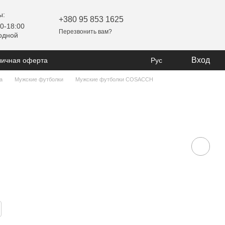
ы:
+380 95 853 1625
0-18:00
Перезвонить вам?
одной
Вход
личная оферта
Рус
а
Мужские футболки
Мужские футболки COSACCH