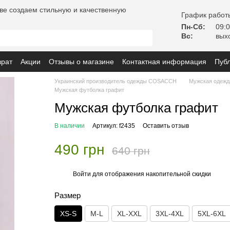
ве создаем стильную и качественную
График работ
Пн-Сб:
09:0
Вс:
вых
врат
Акции
Отзывы о магазине
Контактная информация
Пуб
ь с заказом
Украинский производитель одежды COSACCH
Мужская одежд
Мужская футболка графит
Мужская футболка графит
В наличии
Артикул: f2435
Оставить отзыв
490 грн
640 грн
Войти
для отображения накопительной скидки
%
Размер
XS-S
M-L
XL-XXL
3XL-4XL
5XL-6XL